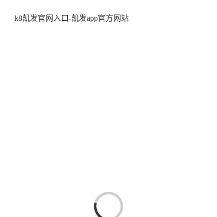
跳
k8凯发官网入口-凯发app官方网站
至
内
容
加载....