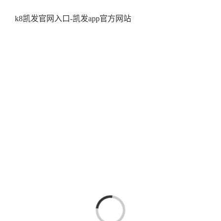
跳
k8凯发官网入口-凯发app官方网站
至
内
容
加载....