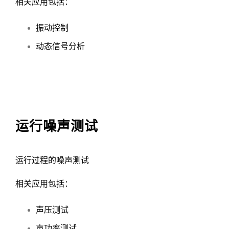
相关应用包括：
振动控制
动态信号分析
运行噪声测试
运行过程的噪声测试
相关应用包括：
声压测试
声功率测试