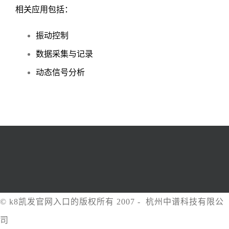
相关应用包括：
振动控制
数据采集与记录
动态信号分析
© k8凯发官网入口的版权所有 2007 - 杭州中谱科技有限公
司