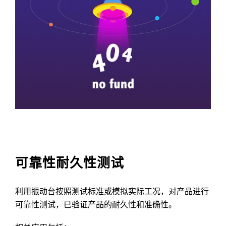
可靠性耐久性测试
利用振动台按照测试标准或模拟实际工况，对产品进行
可靠性测试，已验证产品的耐久性和准确性。