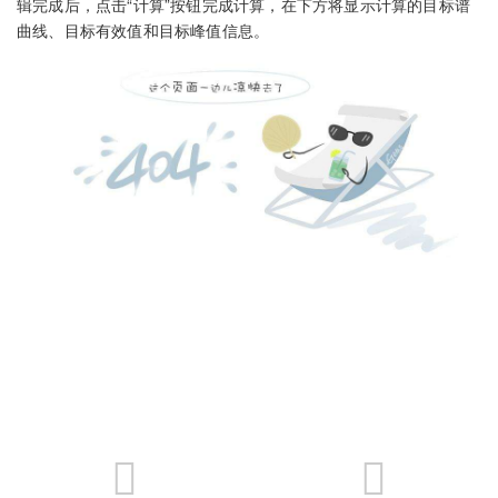
辑完成后，点击“计算”按钮完成计算，在下方将显示计算的目标谱
曲线、目标有效值和目标峰值信息。